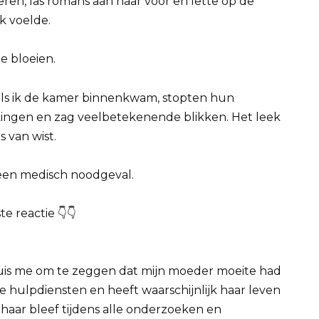
teren, las romans aan haar voor en lette op de
k voelde.
 bloeien.
 als ik de kamer binnenkwam, stopten hun
ngen en zag veelbetekenende blikken. Het leek
 van wist.
 een medisch noodgeval.
e reactie 👇👇
is me om te zeggen dat mijn moeder moeite had
e hulpdiensten en heeft waarschijnlijk haar leven
ij haar bleef tijdens alle onderzoeken en