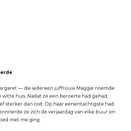
derde
Margaret — die iedereen juffrouw Maggie noemde
e witte huis. Nadat ze een beroerte had gehad,
ef sterker dan ooit. Op haar eenentachtigste had
erinnerde ze zich de verjaardag van elke buur en
 goed met me ging.