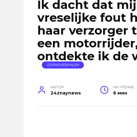
Ik dacht dat mi
vreselijke fout
haar verzorger 
een motorrijder
ontdekte ik de 
LEVENSVERHALEN
АВТОР
НА ЧТЕНИЕ
24znaynews
6 мин